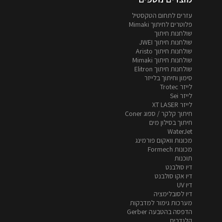
עזרים לתחום הטקסטיל
פלוטרים לחיתוך Mimaki
שולחנות חיתוך
שולחנות חיתוך JWEI
שולחנות חיתוך Aristo
שולחנות חיתוך Mimaki
שולחנות חיתוך Elitron
סימון וחיתוך בלייזר
לייזר Trotec
לייזר Sei
לייזר XT LASER
חיתוך קלקר / ספוג Coner
חיתוך בסילון מים
WaterJet
מכונות וואקום פורמינג
מכונות Formech
תוכנות
דיו סולבנט
דיו אקו סולבנט
דיו UV
דיו לסובלימציה
מערכות גימור למדבקות
הדפסה בהטבעה Gerber
קלנדרים