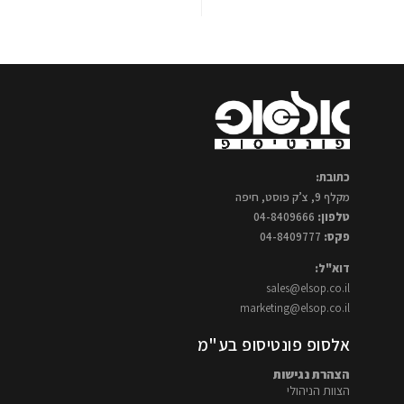
כתובת:
מקלף 9, צ’ק פוסט, חיפה
טלפון:
04-8409666
פקס:
04-8409777
דוא"ל:
sales@elsop.co.il
marketing@elsop.co.il
אלסופ פונטיסופ בע"מ
הצהרת נגישות
הצוות הניהולי