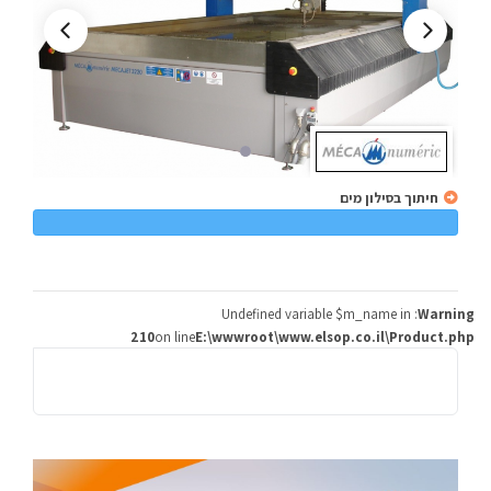
חיתוך בסילון מים
: Undefined variable $m_name in
Warning
210
on line
E:\wwwroot\www.elsop.co.il\Product.php