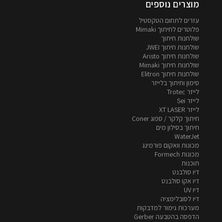
מוצרים נוספים
עזרים לתחום הטקסטיל
פלוטרים לחיתוך Mimaki
שולחנות חיתוך
שולחנות חיתוך JWEI
שולחנות חיתוך Aristo
שולחנות חיתוך Mimaki
שולחנות חיתוך Elitron
סימון וחיתוך בלייזר
לייזר Trotec
לייזר Sei
לייזר XT LASER
חיתוך קלקר / ספוג Coner
חיתוך בסילון מים
WaterJet
מכונות וואקום פורמינג
מכונות Formech
תוכנות
דיו סולבנט
דיו אקו סולבנט
דיו UV
דיו לסובלימציה
מערכות גימור למדבקות
הדפסה בהטבעה Gerber