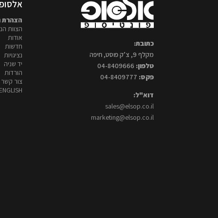
אלסופ 
הצהרת נ
הצוות הני
אודות
כתובת:
חדשות
מקלף 9, צ’ק פוסט, חיפה
נציגויות
יד שניה
טלפון:
04-8409666
הורדות
פקס:
04-8409777
צור קשר
ENGLISH
דוא"ל:
sales@elsop.co.il
marketing@elsop.co.il