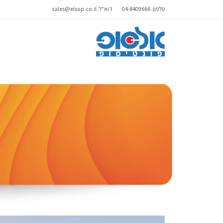
טלפון: 04-8409666
דוא"ל: sales@elsop.co.il